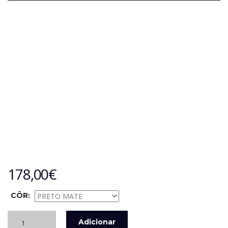
178,00
€
CÔR:
Quantidade
Adicionar
de