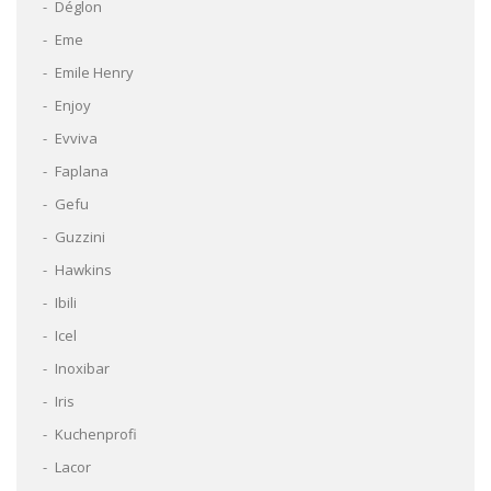
Déglon
Eme
Emile Henry
Enjoy
Evviva
Faplana
Gefu
Guzzini
Hawkins
Ibili
Icel
Inoxibar
Iris
Kuchenprofi
Lacor