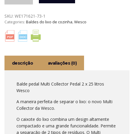
BALDE
PEDAL
SKU:
WE171621-73-1
MULTI
Categories:
Baldes do lixo de cozinha
,
Wesco
COLLECTOR
2
x
25
LITROS
WESCO
descrição
avaliações (0)
Balde pedal Multi Collector Pedal 2 x 25 litros
Wesco
A maneira perfeita de separar o lixo: o novo Multi
Collector da Wesco.
O caixote do lixo combina um design altamente
compactado e uma grande funcionalidade. Permite
a separação de 2 tipos de resíduos. O Multi