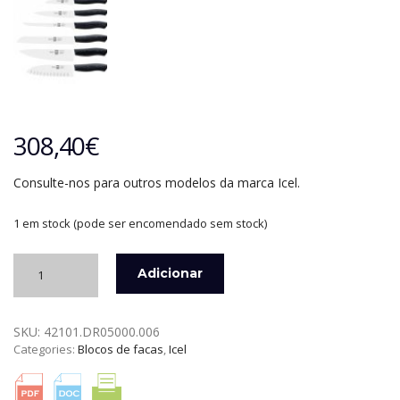
308,40
€
Consulte-nos para outros modelos da marca Icel.
1 em stock (pode ser encomendado sem stock)
Quantidade
Adicionar
de
BLOCO
DE
SKU:
42101.DR05000.006
FACAS
Categories:
Blocos de facas
,
Icel
COM
6
PEÇAS