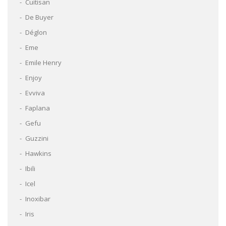
Cuitisan
De Buyer
Déglon
Eme
Emile Henry
Enjoy
Evviva
Faplana
Gefu
Guzzini
Hawkins
Ibili
Icel
Inoxibar
Iris