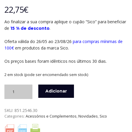
22,75
€
Ao finalizar a sua compra aplique o cupão “Sico” para beneficiar
de
.
15 % de desconto
Oferta válida do 26/05 ao 23/08/26
para compras mínimas de
100€
em produtos da marca Sico.
Os preços bases foram idênticos nos últimos 30 dias.
2 em stock (pode ser encomendado sem stock)
Quantidade
Adicionar
de
BOLSA
EM
SKU:
851.2546.30
PELE
Categories:
Acessórios e Complementos
,
Novidades
,
Sico
PARA
FACA
DE