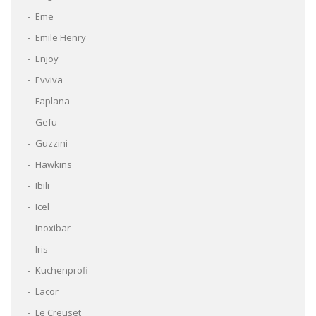
Eme
Emile Henry
Enjoy
Evviva
Faplana
Gefu
Guzzini
Hawkins
Ibili
Icel
Inoxibar
Iris
Kuchenprofi
Lacor
Le Creuset