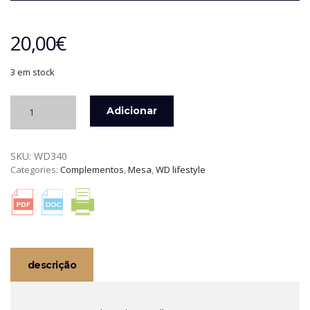
20,00
€
3 em stock
Quantidade
Adicionar
de
CAIXA
EM
SKU:
WD340
MADEIRA
Categories:
Complementos
,
Mesa
,
WD lifestyle
DE
CARVALHO
C/
QUEBRA
NOZES
WD
LIFESTYLE
descrição