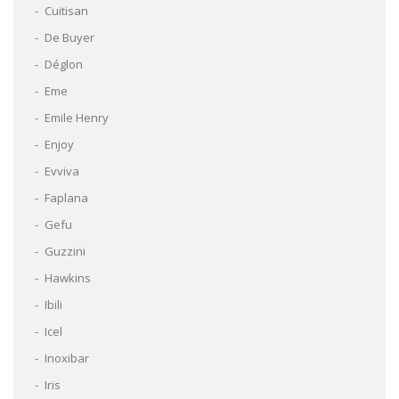
Cuitisan
De Buyer
Déglon
Eme
Emile Henry
Enjoy
Evviva
Faplana
Gefu
Guzzini
Hawkins
Ibili
Icel
Inoxibar
Iris