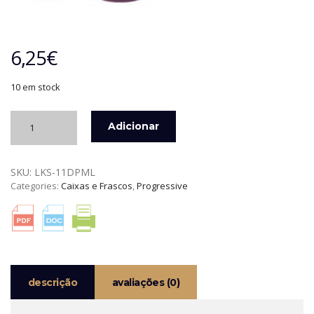
6,25
€
10 em stock
Quantidade
Adicionar
de
CAIXA
P/
SKU:
LKS-11DPML
CONSERVAÇÃO
Categories:
Caixas e Frascos
,
Progressive
CEBOLA,
TOMATE
E
OUTROS
PREPWORKS
descrição
avaliações (0)