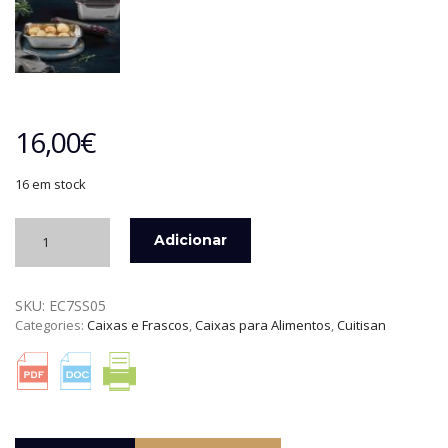
16,00
€
16 em stock
Quantidade
Adicionar
de
CUITISAN
-
SKU:
EC7SS05
CAIXA
Categories:
Caixas e Frascos
,
Caixas para Alimentos
,
Cuitisan
RETANGULAR
PARA
ALIMENTOS
580
ML