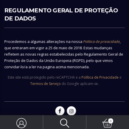
REGULAMENTO GERAL DE PROTEÇÃO
DE DADOS
Procedemos a algumas alterações na nossa
Politica de privacidade
,
que entraram em vigor a 25 de maio de 2018. Estas mudanças
refletem as novas regras estabelecidas pelo Regulamento Geral de
Proteção de Dados da União Europeia (RGPD), pelo que vimos
convidar-lo/a a ler na pagina acima mencionada.
Este site está protegido pelo reCAPTCHA e a
Política de Privacidade
e
Termos de Serviço
do Google aplicam-se.
0
© 2026 Copyright Vianainox - All rights reserved | Made by
Ecobite