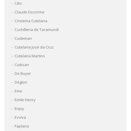
Cilio
Claude Dozorme
Cristema Cutelaria
Cuchilleria de Taramundi
Cudeman
Cutelaria José da Cruz
Cutelaria Martins
Cuitisan
De Buyer
Déglon
Eme
Emile Henry
Enjoy
Evviva
Faplana