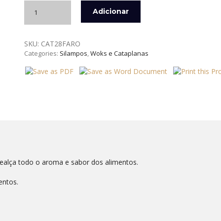
Quantidade
Adicionar
de
CATAPLANA
WOK
SKU:
CAT28FARO
FARO
Categories:
Silampos
,
Woks e Cataplanas
28
CM
INOX
SILAMPOS
ealça todo o aroma e sabor dos alimentos.
entos.