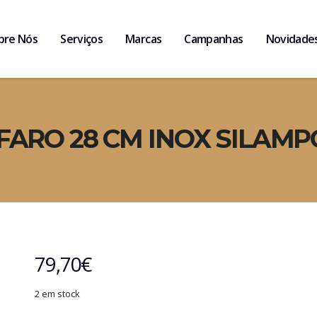
bre Nós
Serviços
Marcas
Campanhas
Novidade
ARO 28 CM INOX SILAMP
79,70
€
2 em stock