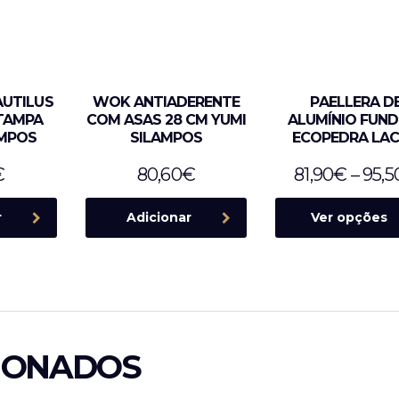
AUTILUS
WOK ANTIADERENTE
PAELLERA D
TAMPA
COM ASAS 28 CM YUMI
ALUMÍNIO FUND
AMPOS
SILAMPOS
ECOPEDRA LA
€
80,60
€
81,90
€
–
95,5
r
Adicionar
Ver opções
IONADOS