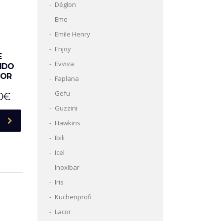
Déglon
Eme
Emile Henry
Enjoy
E
Evviva
IDO
COR
Faplana
Gefu
0
€
Guzzini
Hawkins
Ibili
Icel
Inoxibar
Iris
Kuchenprofi
Lacor