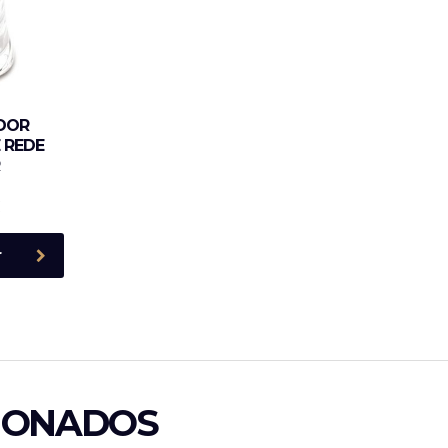
DOR
 REDE
R
€
r
IONADOS