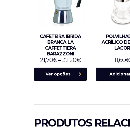
CAFETEIRA IBRIDA
POLVILHA
BRANCA LA
ACRÍLICO DE
CAFFETTIERA
LACO
BARAZZONI
21,70
€
–
32,20
€
11,60
Ver opções
Adiciona
PRODUTOS RELAC