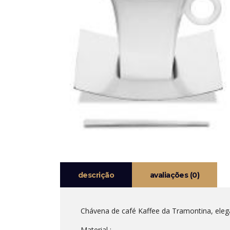
descrição
avaliações (0)
Chávena de café Kaffee da Tramontina, elega
Material :