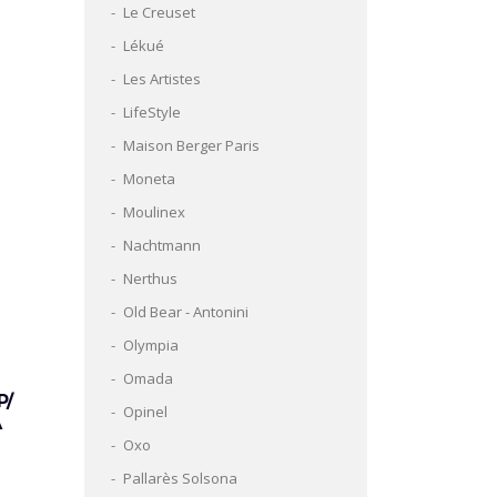
Le Creuset
Lékué
Les Artistes
LifeStyle
Maison Berger Paris
Moneta
Moulinex
Nachtmann
Nerthus
Old Bear - Antonini
Olympia
Omada
P/
Opinel
A
Oxo
Pallarès Solsona