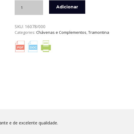
Quantidade
Adicionar
de
CHÁVENA
DE
SKU:
16078/000
CAFÉ
Categories:
Chávenas e Complementos
,
Tramontina
KAFFEE
FINE
BONE
CHINA
TRAMONTINA
nte e de excelente qualidade.