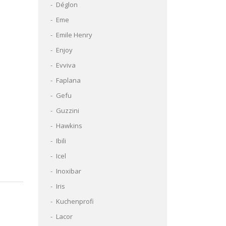
Déglon
Eme
Emile Henry
Enjoy
Evviva
Faplana
Gefu
Guzzini
Hawkins
Ibili
Icel
Inoxibar
Iris
Kuchenprofi
Lacor