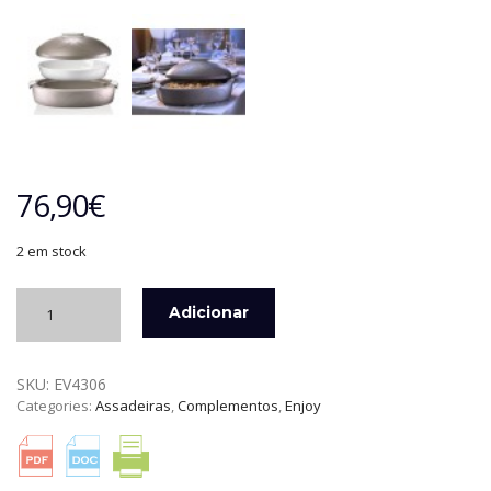
76,90
€
2 em stock
Quantidade
Adicionar
de
CONTENTOR
TÉRMICO
SKU:
EV4306
3
Categories:
Assadeiras
,
Complementos
,
Enjoy
LTS
BRANCO
C/
ASSADEIRA