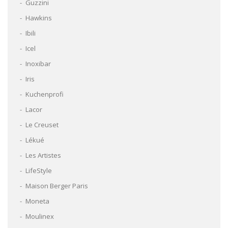
Guzzini
Hawkins
Ibili
Icel
Inoxibar
Iris
Kuchenprofi
Lacor
Le Creuset
Lékué
Les Artistes
LifeStyle
Maison Berger Paris
Moneta
Moulinex