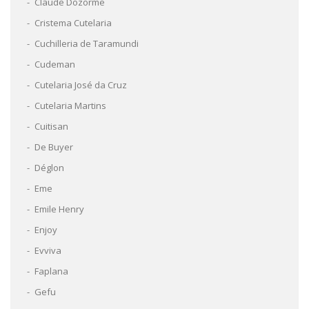
Claude Dozorme
Cristema Cutelaria
Cuchilleria de Taramundi
Cudeman
Cutelaria José da Cruz
Cutelaria Martins
Cuitisan
De Buyer
Déglon
Eme
Emile Henry
Enjoy
Evviva
Faplana
Gefu