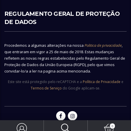
REGULAMENTO GERAL DE PROTEÇÃO
DE DADOS
Procedemos a algumas alterações na nossa
Politica de privacidade
,
que entraram em vigor a 25 de maio de 2018. Estas mudanças
refletem as novas regras estabelecidas pelo Regulamento Geral de
Proteção de Dados da União Europeia (RGPD), pelo que vimos
convidar-lo/a a ler na pagina acima mencionada.
Este site está protegido pelo reCAPTCHA e a
Política de Privacidade
e
Termos de Serviço
do Google aplicam-se.
0
© 2026 Copyright Vianainox - All rights reserved | Made by
Ecobite