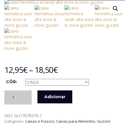
12,95
€
–
18,50
€
CÔR:
Quantidade
Adicionar
de
CAIXA
HERMÉTICA
SKU:
GU17070579-1
ALTA
Categories:
Caixas e Frascos
,
Caixas para Alimentos
,
Guzzini
2800
CC