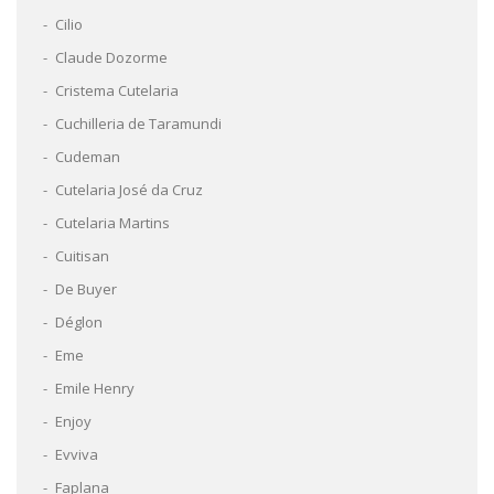
Cilio
Claude Dozorme
Cristema Cutelaria
Cuchilleria de Taramundi
Cudeman
Cutelaria José da Cruz
Cutelaria Martins
Cuitisan
De Buyer
Déglon
Eme
Emile Henry
Enjoy
Evviva
Faplana