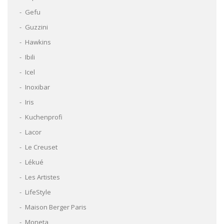
Gefu
Guzzini
Hawkins
Ibili
Icel
Inoxibar
Iris
Kuchenprofi
Lacor
Le Creuset
Lékué
Les Artistes
LifeStyle
Maison Berger Paris
Moneta