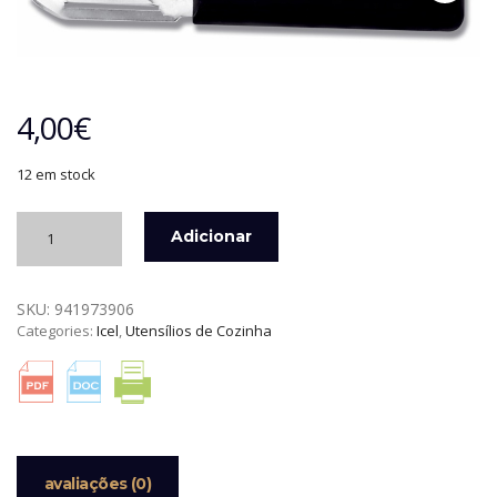
4,00
€
12 em stock
Quantidade
Adicionar
de
DESCASCADOR
DE
SKU:
941973906
BATATA
Categories:
Icel
,
Utensílios de Cozinha
ICEL
avaliações (0)