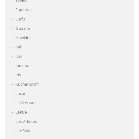
Evviva
Faplana
Gefu
Guzzini
Hawkins
Ibili
Icel
Inoxibar
Iris
Kuchenprofi
Lacor
Le Creuset
Lékué
Les Artistes
LifeStyle