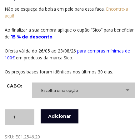
Não se esqueça da bolsa em pele para esta faca.
Encontre-a
aqui!
Ao finalizar a sua compra aplique o cupão “Sico” para beneficiar
de
.
15 % de desconto
Oferta válida do 26/05 ao 23/08/26
para compras mínimas de
100€
em produtos da marca Sico.
Os preços bases foram idênticos nos últimos 30 dias.
CABO:
Escolha uma opção
Quantidade
Adicionar
de
ELEVATING
CUT
SKU:
EC1.2546.20
-