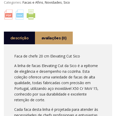
Categories:
Facas e Afins
,
Novidades
,
Sico
FACA
DE
CHEFE
20
CUT
SICO
descrição
avaliações (0)
Faca de chefe 20 cm Elevating Cut Sico
A linha de facas Elevating Cut da Sico é a epítome
de elegância e desempenho na cozinha. Esta
coleção oferece uma variedade de facas de alta
qualidade, todas fabricadas com precisão em
Portugal, utilizando aço inoxidável X50 Cr MoV 15,
conhecido por sua durabilidade e excelente
retenção de corte.
Cada faca desta linha é projetada para atender às
necessidades de chefs profissionais e entusiastas