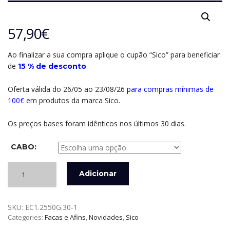
57,90
€
Ao finalizar a sua compra aplique o cupão “Sico” para beneficiar
de
.
15 % de desconto
Oferta válida do 26/05 ao 23/08/26
para compras mínimas de
100€
em produtos da marca Sico.
Os preços bases foram idênticos nos últimos 30 dias.
CABO:
Quantidade
Adicionar
de
ELEVATING
CUT
SKU:
EC1.2550G.30-1
-
Categories:
Facas e Afins
,
Novidades
,
Sico
FACA
DE