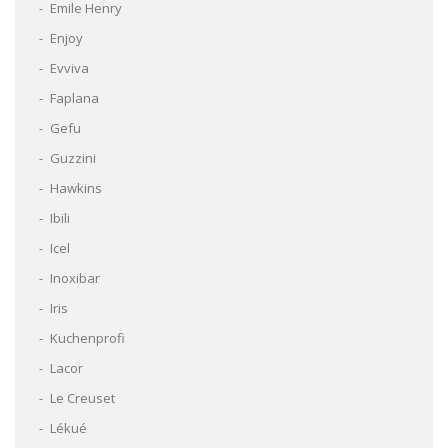
Emile Henry
Enjoy
Evviva
Faplana
Gefu
Guzzini
Hawkins
Ibili
Icel
Inoxibar
Iris
Kuchenprofi
Lacor
Le Creuset
Lékué