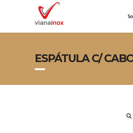
So
ESPÁTULA C/ CABO