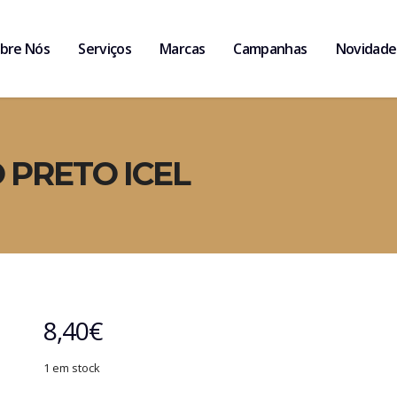
bre Nós
Serviços
Marcas
Campanhas
Novidade
 PRETO ICEL
8,40
€
1 em stock