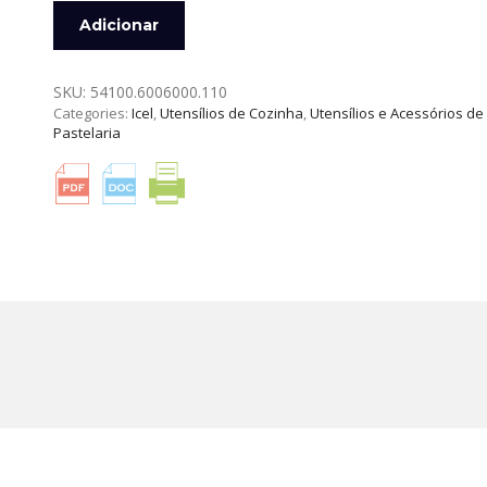
Quantidade
Adicionar
de
ESPÁTULA
C/
SKU:
54100.6006000.110
CABO
Categories:
Icel
,
Utensílios de Cozinha
,
Utensílios e Acessórios de
PRETO
Pastelaria
ICEL