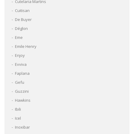
Cutelaria Martins
Cuitisan
De Buyer
Déglon
Eme
Emile Henry
Enjoy
Evviva
Faplana
Gefu
Guzzini
Hawkins
Ibili
Icel
Inoxibar