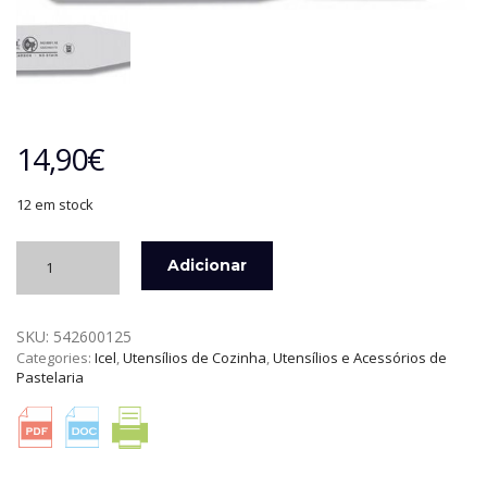
14,90
€
12 em stock
Quantidade
Adicionar
de
ESPÁTULA
25
SKU:
542600125
CM
Categories:
Icel
,
Utensílios de Cozinha
,
Utensílios e Acessórios de
CABO
Pastelaria
BRANCO
ICEL