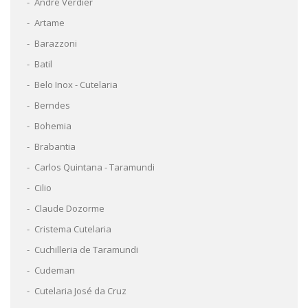
André Verdier
Artame
Barazzoni
Batil
Belo Inox - Cutelaria
Berndes
Bohemia
Brabantia
Carlos Quintana - Taramundi
Cilio
Claude Dozorme
Cristema Cutelaria
Cuchilleria de Taramundi
Cudeman
Cutelaria José da Cruz