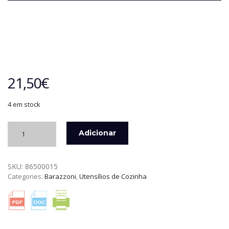
21,50
€
4 em stock
Quantidade
Adicionar
de
ESPÁTULA
PARA
SKU:
86500015
FRITOS
Categories:
Barazzoni
,
Utensílios de Cozinha
MY
LADY
BARAZZONI