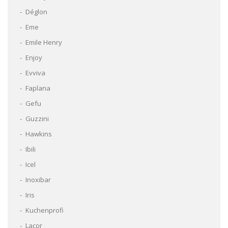
Déglon
Eme
Emile Henry
Enjoy
Evviva
Faplana
Gefu
Guzzini
Hawkins
Ibili
Icel
Inoxibar
Iris
Kuchenprofi
Lacor