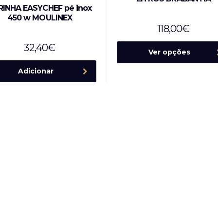
RINHA EASYCHEF pé inox
450 w MOULINEX
118,00
€
32,40
€
Ver opções
Adicionar