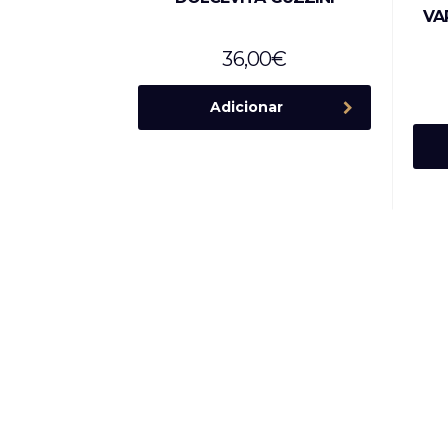
VA
36,00
€
Adicionar