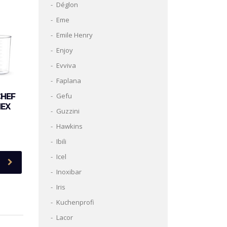
Déglon
Eme
Emile Henry
Enjoy
Evviva
Faplana
Gefu
CHEF
NEX
Guzzini
Hawkins
Ibili
Icel
Inoxibar
Iris
Kuchenprofi
Lacor