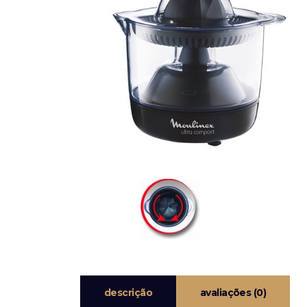
descrição
avaliações (0)