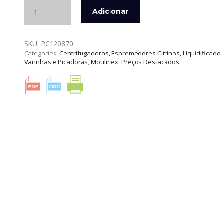
Quantidade
Adicionar
de
ESPREMEDOR
DE
SKU:
PC120870
CITRINOS
Categories:
Centrifugadoras, Espremedores Citrinos, Liquidificado
ULTRACOMPACT
Varinhas e Picadoras
,
Moulinex
,
Preços Destacados
MOULINEX