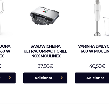
ADORA
SANDWICHEIRA
VARINHA DAILY
450 W
ULTRACOMPACT GRILL
600 W MOULI
EX
INOX MOULINEX
€
37,80
€
40,50
€
r
Adicionar
Adicionar