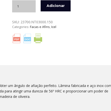
Quantidade
Adicionar
de
FACA
DE
SKU:
23700.NT03000.150
COZINHA
Categories:
Facas e Afins
,
Icel
15
CM.
NATURE
ICEL
bter um ângulo de afiação perfeito. Lâmina fabricada e aço inox co
da para atingir uma dureza de 56º HRC e proporcionar um poder de
adeira de oliveira.