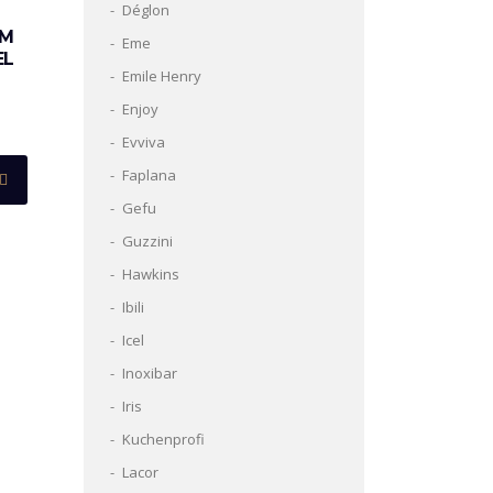
Déglon
OM
Eme
EL
Emile Henry
Enjoy
Evviva
Faplana
Gefu
Guzzini
Hawkins
Ibili
Icel
Inoxibar
Iris
Kuchenprofi
Lacor