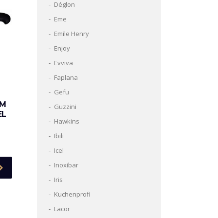
Déglon
Eme
Emile Henry
Enjoy
Evviva
Faplana
Gefu
OM
Guzzini
EL
Hawkins
Ibili
Icel
Inoxibar
Iris
Kuchenprofi
Lacor