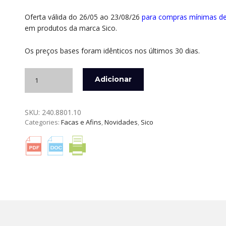
Oferta válida do 26/05 ao 23/08/26
para compras mínimas d
em produtos da marca Sico.
Os preços bases foram idênticos nos últimos 30 dias.
Quantidade
Adicionar
de
FACA
MULTIUSOS
SKU:
240.8801.10
10
Categories:
Facas e Afins
,
Novidades
,
Sico
CM
NAKATO
OLIVEIRA
SICO