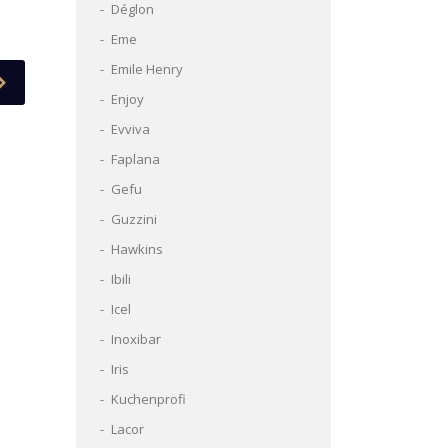
Déglon
Eme
Emile Henry
Enjoy
Evviva
Faplana
Gefu
Guzzini
Hawkins
Ibili
Icel
Inoxibar
Iris
Kuchenprofi
Lacor