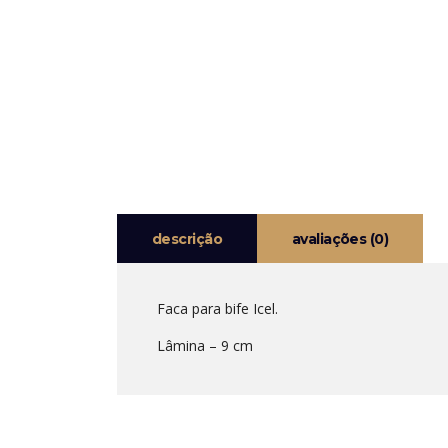
descrição
avaliações (0)
Faca para bife Icel.
Lâmina – 9 cm