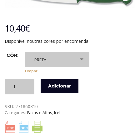
10,40
€
Disponível noutras cores por encomenda.
CÔR:
PRETA
Limpar
Quantidade
Adicionar
de
FACA
P/
SKU:
271860310
LEGUMES
Categories:
Facas e Afins
,
Icel
TECHNIK
ICEL