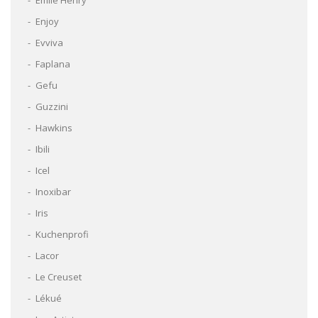
Enjoy
Evviva
Faplana
Gefu
Guzzini
Hawkins
Ibili
Icel
Inoxibar
Iris
Kuchenprofi
Lacor
Le Creuset
Lékué