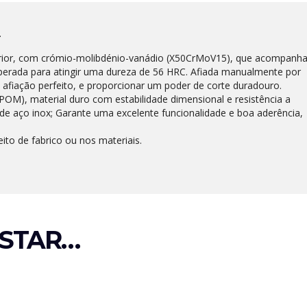
.
erior, com crómio-molibdénio-vanádio (X50CrMoV15), que acompanh
rada para atingir uma dureza de 56 HRC. Afiada manualmente por
e afiação perfeito, e proporcionar um poder de corte duradouro.
OM), material duro com estabilidade dimensional e resistência a
de aço inox; Garante uma excelente funcionalidade e boa aderência,
eito de fabrico ou nos materiais.
STAR…