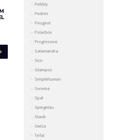
Pebbly
OM
Pedrini
EL
Peugeot
Polarbox
Progressive
Salamandra
Sico
Silampos
Simplehuman
Sorema
Spal
Spiegelau
Staub
Swiza
Tefal