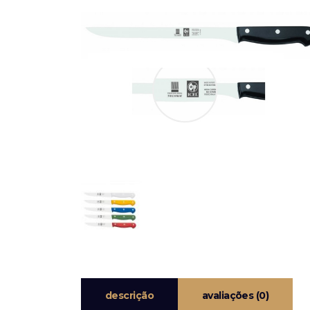
descrição
avaliações (0)