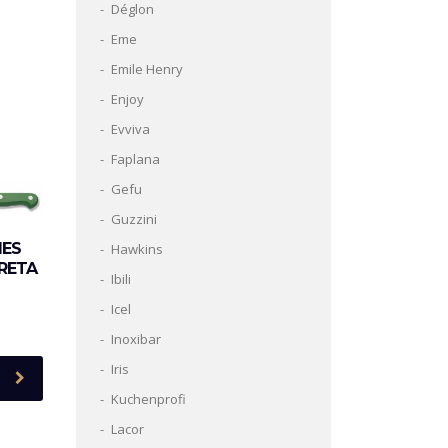
Déglon
Eme
Emile Henry
Enjoy
Evviva
Faplana
Gefu
Guzzini
MES
Hawkins
PRETA
Ibili
Icel
Inoxibar
Iris
Kuchenprofi
Lacor