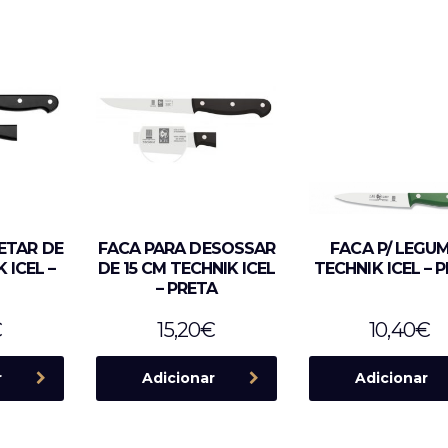
LETAR DE
FACA PARA DESOSSAR
FACA P/ LEGU
 ICEL –
DE 15 CM TECHNIK ICEL
TECHNIK ICEL – 
– PRETA
€
15,20
€
10,40
€
r
Adicionar
Adicionar