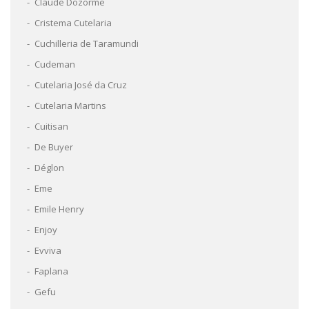
Claude Dozorme
Cristema Cutelaria
Cuchilleria de Taramundi
Cudeman
Cutelaria José da Cruz
Cutelaria Martins
Cuitisan
De Buyer
Déglon
Eme
Emile Henry
Enjoy
Evviva
Faplana
Gefu