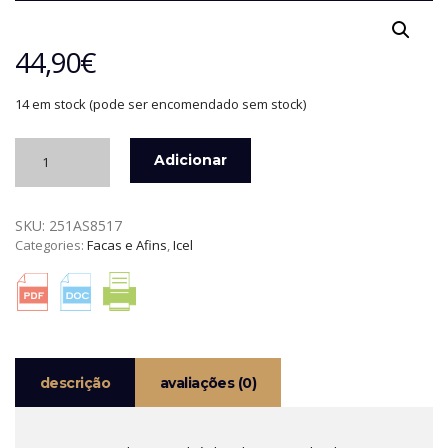
44,90
€
14 em stock (pode ser encomendado sem stock)
Quantidade
Adicionar
de
FACA
SANTOKU
SKU:
251AS8517
ALVÉOLOS
Categories:
Facas e Afins
,
Icel
17
CM
ABSOLUTE
STEEL
ICEL
descrição
avaliações (0)