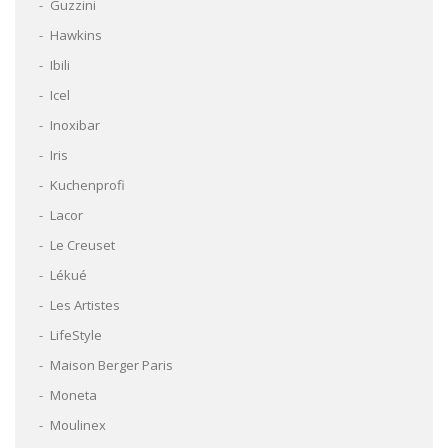
Guzzini
Hawkins
Ibili
Icel
Inoxibar
Iris
Kuchenprofi
Lacor
Le Creuset
Lékué
Les Artistes
LifeStyle
Maison Berger Paris
Moneta
Moulinex