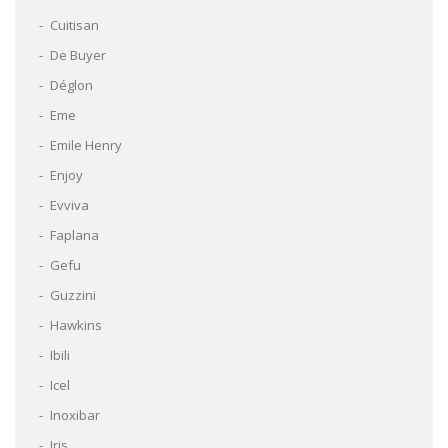
Cuitisan
De Buyer
Déglon
Eme
Emile Henry
Enjoy
Evviva
Faplana
Gefu
Guzzini
Hawkins
Ibili
Icel
Inoxibar
Iris