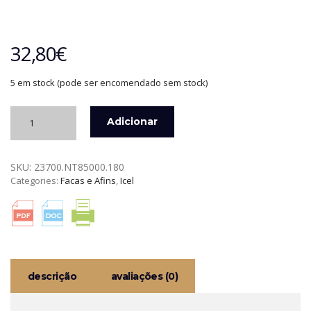
32,80
€
5 em stock (pode ser encomendado sem stock)
Quantidade
Adicionar
de
FACA
SANTOKU
SKU:
23700.NT85000.180
NATURE
Categories:
Facas e Afins
,
Icel
ICEL
descrição
avaliações (0)