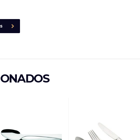
€
s
IONADOS