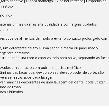
garfo aperitivo|12 faca manteiga|12 colher refresco|1 espátula de
m estojo.
elo Inox
atérias-primas da mais alta qualidade e com alguns cuidados
s anos.
 resíduos de alimentos de modo a evitar o contacto prolongado com
te, um detergente neutro e uma esponja macia ou pano macio.
ergentes abrasivos.
esto da máquina com o cabo voltado para baixo, separando as faca
lavados em contacto com outros objectos metálicos.
âminas das facas que, devido ao seu elevado poder de corte, são
devem ser secas após cada lavagem.
mover manchas decorrentes de uma lavagem deficiente, pode utilizar
umo de limão.
locais húmidos.