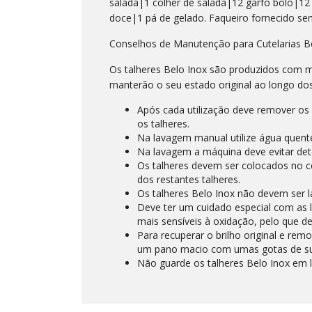
salada|1 colher de salada|12 garfo bolo|12 
doce|1 pá de gelado. Faqueiro fornecido se
Conselhos de Manutenção para Cutelarias B
Os talheres Belo Inox são produzidos com m
manterão o seu estado original ao longo do
Após cada utilização deve remover os
os talheres.
Na lavagem manual utilize água quen
Na lavagem a máquina deve evitar det
Os talheres devem ser colocados no c
dos restantes talheres.
Os talheres Belo Inox não devem ser 
Deve ter um cuidado especial com as l
mais sensíveis à oxidação, pelo que 
Para recuperar o brilho original e re
um pano macio com umas gotas de s
Não guarde os talheres Belo Inox em 