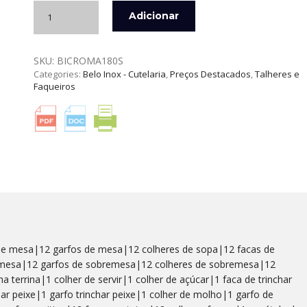
Quantidade
Adicionar
de
FAQUEIRO
CROMA
SKU:
BICROMA180S
180
Categories:
Belo Inox - Cutelaria
,
Preços Destacados
,
Talheres e
PEÇAS
Faqueiros
18/10
BELO
INOX
de mesa|12 garfos de mesa|12 colheres de sopa|12 facas de
remesa|12 garfos de sobremesa|12 colheres de sobremesa|12
 terrina|1 colher de servir|1 colher de açúcar|1 faca de trinchar
har peixe|1 garfo trinchar peixe|1 colher de molho|1 garfo de