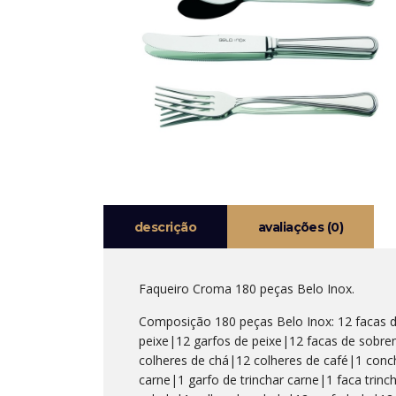
descrição
avaliações (0)
Faqueiro Croma 180 peças Belo Inox.
Composição 180 peças Belo Inox: 12 facas 
peixe|12 garfos de peixe|12 facas de sob
colheres de chá|12 colheres de café|1 concha
carne|1 garfo de trinchar carne|1 faca trinc