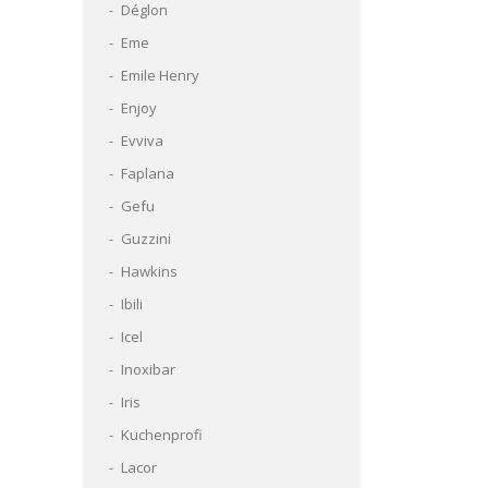
Déglon
Eme
Emile Henry
Enjoy
Evviva
Faplana
Gefu
Guzzini
Hawkins
Ibili
Icel
Inoxibar
Iris
Kuchenprofi
Lacor