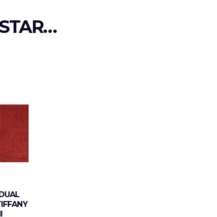
STAR…
IDUAL
TIFFANY
I