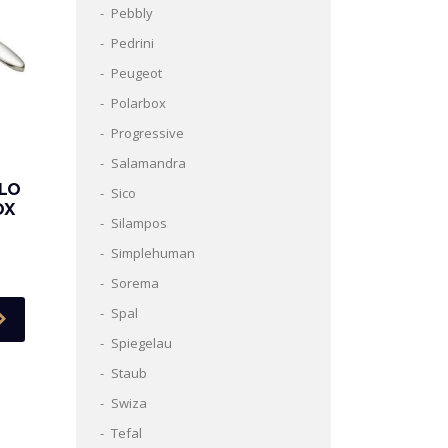
Pebbly
Pedrini
Peugeot
Polarbox
Progressive
Salamandra
ELO
Sico
OX
Silampos
Simplehuman
Sorema
Spal
Spiegelau
Staub
Swiza
Tefal