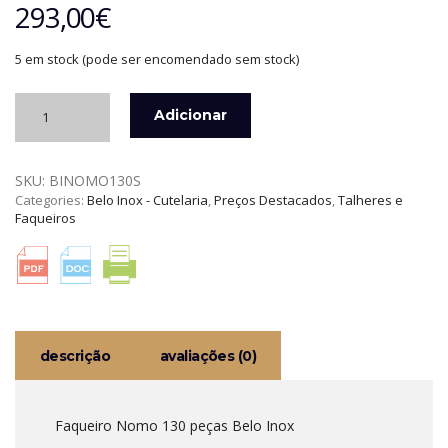
293,00
€
5 em stock (pode ser encomendado sem stock)
Quantidade
Adicionar
de
FAQUEIRO
NOMO
SKU:
BINOMO130S
130
Categories:
Belo Inox - Cutelaria
,
Preços Destacados
,
Talheres e
PEÇAS
Faqueiros
18/10
BELO
INOX
descrição
avaliações (0)
Faqueiro Nomo 130 peças Belo Inox