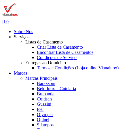
0
Sobre Nós
Serviços
Listas de Casamento
Criar Lista de Casamento
Encontrar Lista de Casamentos
Condiçoes de Serviço
Entregas ao Domicílio
Termos e Condições (Loja online Vianainox)
Marcas
Marcas Principais
Barazzoni
Belo Inox – Cutelaria
Brabantia
Cuitisan
Guzzini
Icel
Olympia
Opinel
Silampos