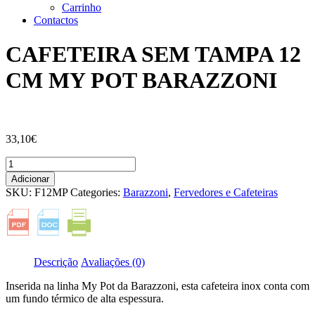
Carrinho
Contactos
CAFETEIRA SEM TAMPA 12
CM MY POT BARAZZONI
33,10
€
Quantidade
de
Adicionar
CAFETEIRA
SKU:
F12MP
Categories:
Barazzoni
,
Fervedores e Cafeteiras
SEM
TAMPA
12
cm
MY
Descrição
Avaliações (0)
POT
BARAZZONI
Inserida na linha My Pot da Barazzoni, esta cafeteira inox conta com
um fundo térmico de alta espessura.