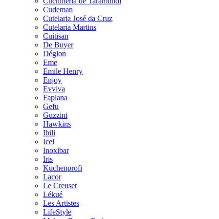
Cuchilleria de Taramundi
Cudeman
Cutelaria José da Cruz
Cutelaria Martins
Cuitisan
De Buyer
Déglon
Eme
Emile Henry
Enjoy
Evviva
Faplana
Gefu
Guzzini
Hawkins
Ibili
Icel
Inoxibar
Iris
Kuchenprofi
Lacor
Le Creuset
Lékué
Les Artistes
LifeStyle