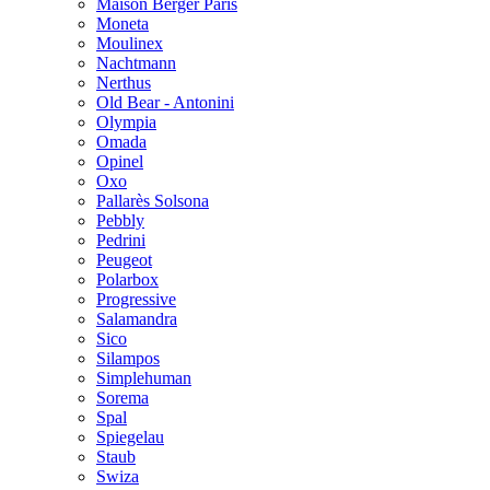
Maison Berger Paris
Moneta
Moulinex
Nachtmann
Nerthus
Old Bear - Antonini
Olympia
Omada
Opinel
Oxo
Pallarès Solsona
Pebbly
Pedrini
Peugeot
Polarbox
Progressive
Salamandra
Sico
Silampos
Simplehuman
Sorema
Spal
Spiegelau
Staub
Swiza