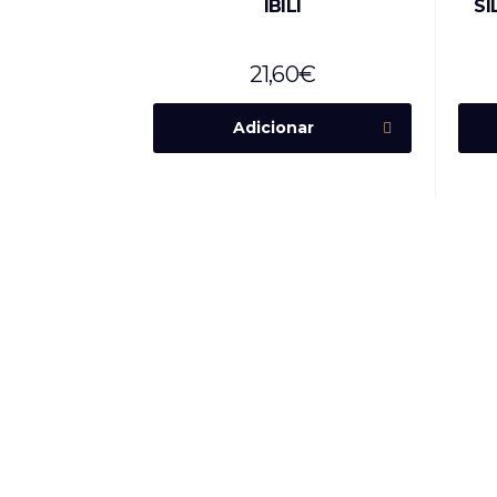
IBILI
SI
21,60
€
Adicionar