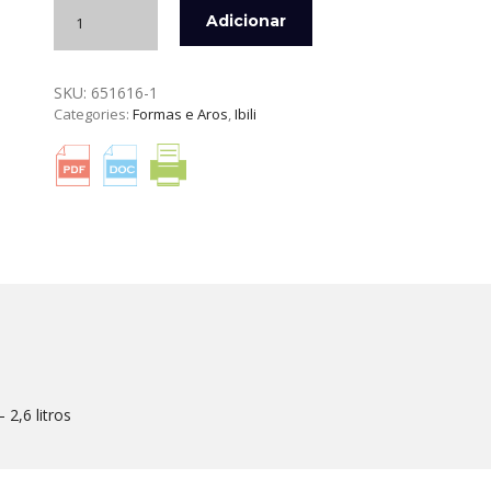
Quantidade
Adicionar
de
FORMA
INOX
SKU:
651616-1
PUDIM
Categories:
Formas e Aros
,
Ibili
FLAN
COM
TAMPA
IBILI
 2,6 litros