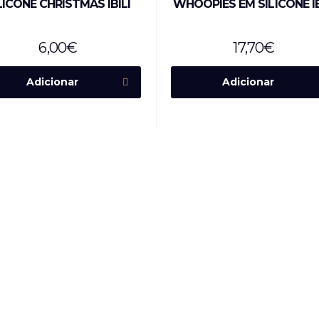
LICONE CHRISTMAS IBILI
WHOOPIES EM SILICONE IB
6,00
€
17,70
€
Adicionar
Adicionar