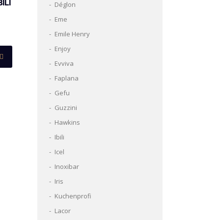
ILI
Déglon
Eme
Emile Henry
Enjoy
Evviva
Faplana
Gefu
Guzzini
Hawkins
Ibili
Icel
Inoxibar
Iris
Kuchenprofi
Lacor