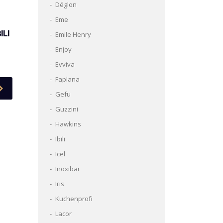
Déglon
Eme
ILI
Emile Henry
Enjoy
Evviva
Faplana
Gefu
Guzzini
Hawkins
Ibili
Icel
Inoxibar
Iris
Kuchenprofi
Lacor