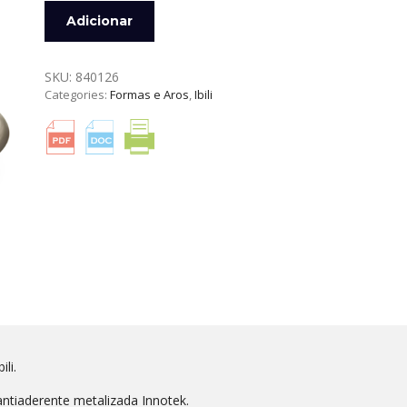
Quantidade
Adicionar
de
FORMA
REDONDA
SKU:
840126
ALTA
Categories:
Formas e Aros
,
Ibili
26
CM
GOLDEN
CLASS
IBILI
li.
tiaderente metalizada Innotek.