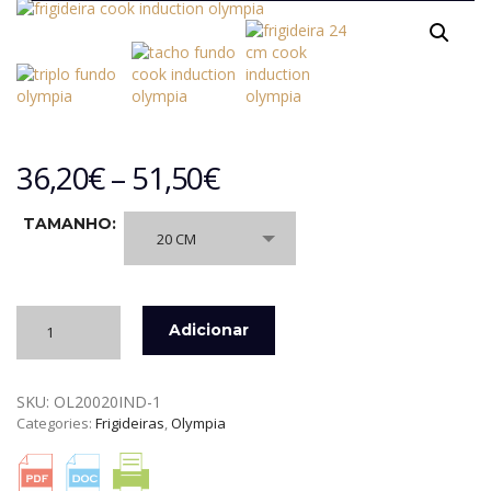
36,20
€
–
51,50
€
TAMANHO:
20 CM
Quantidade
Adicionar
de
FRIGIDEIRA
COOK
SKU:
OL20020IND-1
INDUCTION
Categories:
Frigideiras
,
Olympia
AL.
FUND.
OLYMPIA