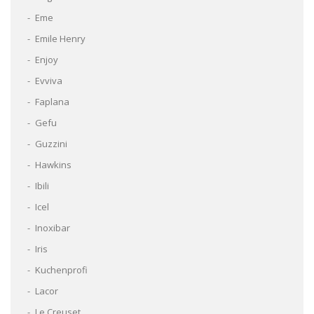
Eme
Emile Henry
Enjoy
Evviva
Faplana
Gefu
Guzzini
Hawkins
Ibili
Icel
Inoxibar
Iris
Kuchenprofi
Lacor
Le Creuset