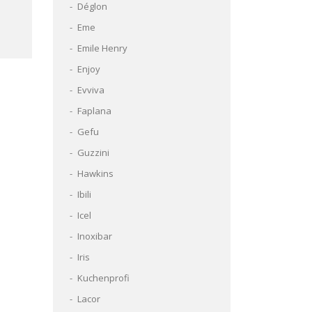
Déglon
Eme
Emile Henry
Enjoy
Evviva
Faplana
Gefu
Guzzini
Hawkins
Ibili
Icel
Inoxibar
Iris
Kuchenprofi
Lacor