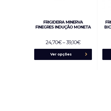
FRIGIDEIRA MINERVA
FR
FINEGRES INDUÇÃO MONETA
BI
24,70
€
–
39,10
€
Ver opções