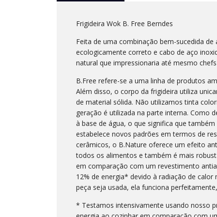
Frigideira Wok B. Free Berndes
Feita de uma combinação bem-sucedida de al
ecologicamente correto e cabo de aço inoxi
natural que impressionaria até mesmo chefs 
B.Free refere-se a uma linha de produtos am
Além disso, o corpo da frigideira utiliza un
de material sólida. Não utilizamos tinta col
geração é utilizada na parte interna. Como 
à base de água, o que significa que també
estabelece novos padrões em termos de resi
cerâmicos, o B.Nature oferece um efeito anti
todos os alimentos e também é mais robusta
em comparação com um revestimento antiad
12% de energia* devido à radiação de calor 
peça seja usada, ela funciona perfeitamente,
* Testamos intensivamente usando nosso p
energia ao cozinhar em comparação com um