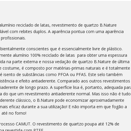
umínio reciclado de latas, revestimento de quartzo B.Nature
dável com rebites duplos. A aparência pontua com uma aparência
profissionais.
bientalmente conscientes que é essencialmente livre de plástico.
icamente alumínio 100% reciclado de latas para obter uma espessura
orida na parte externa e nossa vedação de quartzo B.Nature de última
de costume, é composto por matérias-primas naturais e é totalmente
m é isento de substâncias como PFOA ou PFAS. Este selo também
stência e efeito antiaderente. Comparado aos outros revestimentos
aderente de longo prazo. A superfície lisa é, portanto, adequada par
 do que um revestimento antiaderente normal. Mas isso não é tudo
erente clássico, o B.Nature pode economizar aproximadamente
mais eficaz durante a sua utilização! E não importa em que fogão a
 até no forno!
rocesso CAMUT. O revestimento de quartzo poupa até 12% de
a revestida com PTFE.