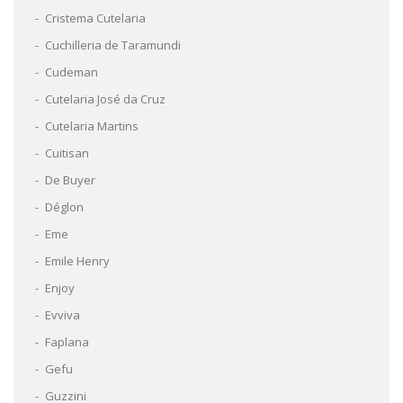
Cristema Cutelaria
Cuchilleria de Taramundi
Cudeman
Cutelaria José da Cruz
Cutelaria Martins
Cuitisan
De Buyer
Déglon
Eme
Emile Henry
Enjoy
Evviva
Faplana
Gefu
Guzzini