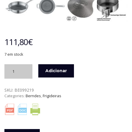
111,80
€
7 em stock
Quantidade
Adicionar
de
FRIGIDEIRA
WOK
SKU:
BE099219
COM
Categories:
Berndes
,
Frigideiras
TAMPA
TRICION
RESIST
32
CM
BERNDES