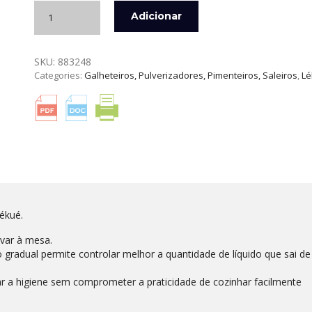
Quantidade
Adicionar
de
GALHETEIRO
DE
SKU:
883248
VIDRO
Categories:
Galheteiros, Pulverizadores, Pimenteiros, Saleiros
,
Lé
BOROSSILICATO
400
ML
LÉKUÉ
Lékué.
evar à mesa.
gradual permite controlar melhor a quantidade de líquido que sai de
 a higiene sem comprometer a praticidade de cozinhar facilmente