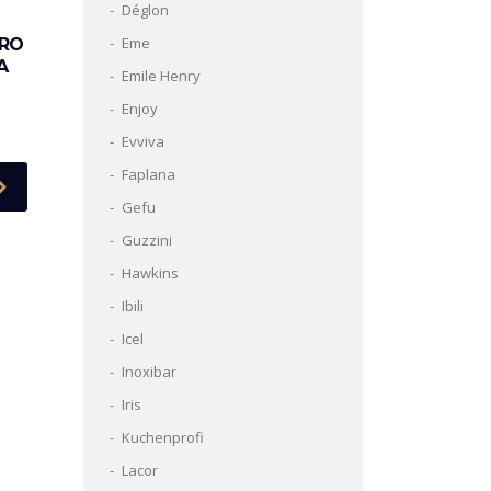
Déglon
Eme
IRO
A
Emile Henry
Enjoy
Evviva
Faplana
Gefu
Guzzini
Hawkins
Ibili
Icel
Inoxibar
Iris
Kuchenprofi
Lacor