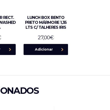
 RECT.
LUNCH BOX BENTO
 WASHED
PRETO MÁRMORE 1,35
A
LTS C/ TALHERES IRIS
€
27,00
€
r
Adicionar
IONADOS