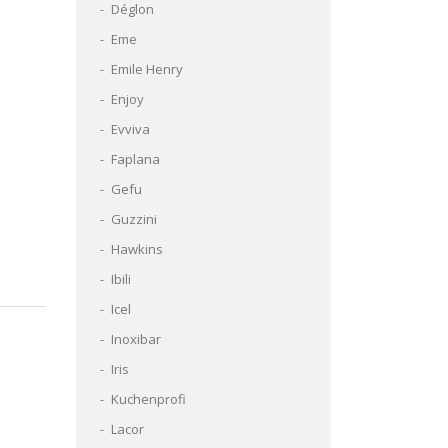
Déglon
Eme
Emile Henry
Enjoy
Evviva
Faplana
Gefu
Guzzini
Hawkins
Ibili
Icel
Inoxibar
Iris
Kuchenprofi
Lacor