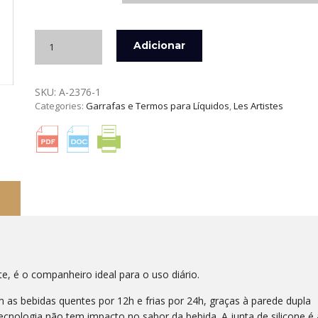
Quantidade
Adicionar
de
GARRAFA
TÉRMICA
SKU:
A-2376-1
2.0
Categories:
Garrafas e Termos para Líquidos
,
Les Artistes
INOX
1
LITRO
LES
ARTISTES
e, é o companheiro ideal para o uso diário.
as bebidas quentes por 12h e frias por 24h, graças à parede dupla
ecnologia não tem impacto no sabor da bebida. A junta de silicone é 