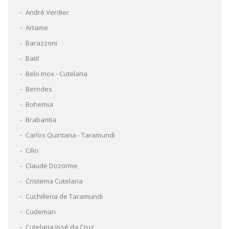
André Verdier
Artame
Barazzoni
Batil
Belo Inox - Cutelaria
Berndes
Bohemia
Brabantia
Carlos Quintana - Taramundi
Cilio
Claude Dozorme
Cristema Cutelaria
Cuchilleria de Taramundi
Cudeman
Cutelaria José da Cruz