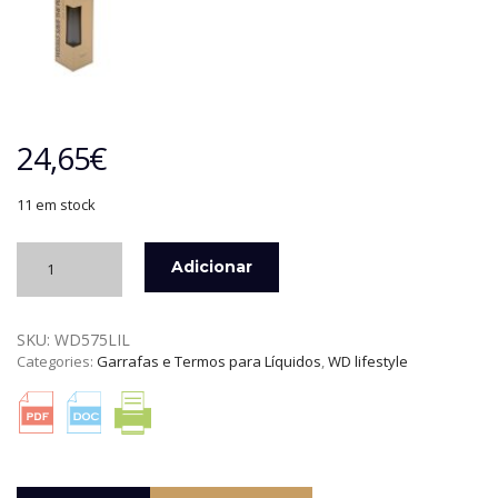
24,65
€
11 em stock
Quantidade
Adicionar
de
GARRAFA
TÉRMICA
SKU:
WD575LIL
INOX
Categories:
Garrafas e Termos para Líquidos
,
WD lifestyle
1
LITRO
LILÁS
WD
LIFESTYLE