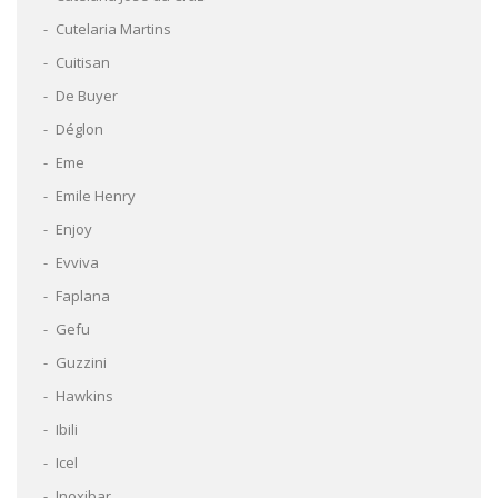
Cutelaria Martins
Cuitisan
De Buyer
Déglon
Eme
Emile Henry
Enjoy
Evviva
Faplana
Gefu
Guzzini
Hawkins
Ibili
Icel
Inoxibar