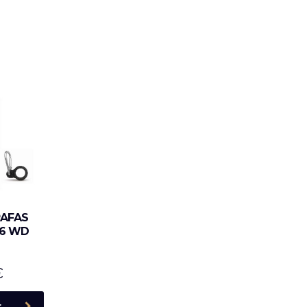
RAFAS
06 WD
€
r