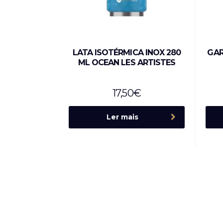
LATA ISOTÉRMICA INOX 280
GAR
ML OCEAN LES ARTISTES
17,50
€
Ler mais