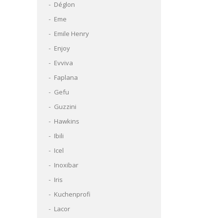
Déglon
Eme
Emile Henry
Enjoy
Evviva
Faplana
Gefu
Guzzini
Hawkins
Ibili
Icel
Inoxibar
Iris
Kuchenprofi
Lacor