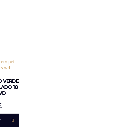
O VERDE
LADO 18
WD
€
r