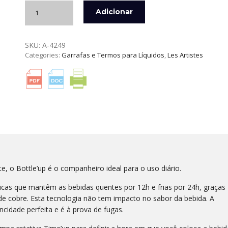
Quantidade
Adicionar
de
GARRAFA
TÉRMICA
SKU:
A-4249
INOX
Categories:
Garrafas e Termos para Líquidos
,
Les Artistes
500
ML
SAILOR
LES
ARTISTES
e, o Bottle’up é o companheiro ideal para o uso diário.
icas que mantêm as bebidas quentes por 12h e frias por 24h, graças
de cobre. Esta tecnologia não tem impacto no sabor da bebida. A
cidade perfeita e é à prova de fugas.