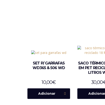
SET P/ GARRAFAS
SACO TÉRMIC
WD365 & 506 WD
EM PET RECIC
LITROS 
10,00
€
30,00
Adicionar
Adiciona