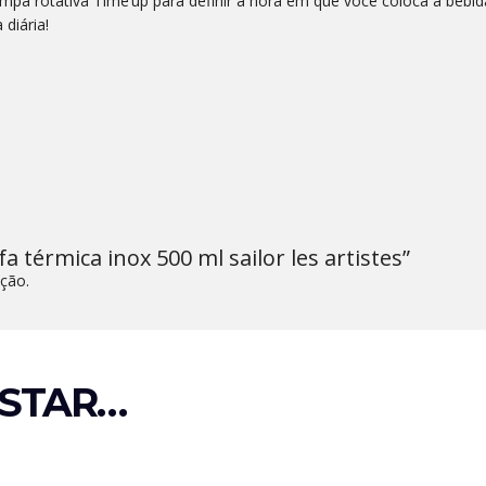
ampa rotativa Time’up para definir a hora em que você coloca a bebid
 diária!
fa térmica inox 500 ml sailor les artistes”
ção.
STAR…