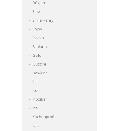
Déglon
Eme
Emile Henry
Enjoy
Evviva
Faplana
Gefu
Guzzini
Hawkins
Ibili
Icel
Inoxibar
Iris
Kuchenprofi
Lacor