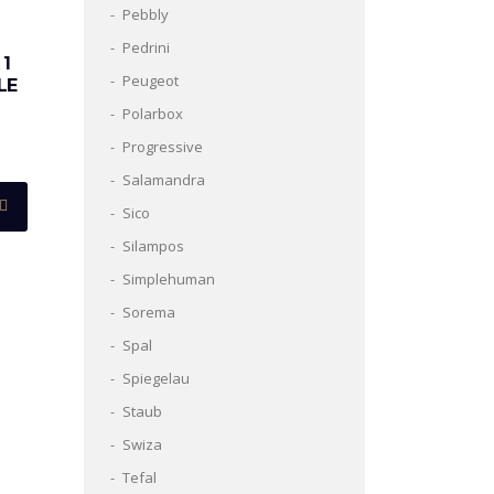
Pebbly
Pedrini
1
Peugeot
LE
Polarbox
Progressive
Salamandra
Sico
Silampos
Simplehuman
Sorema
Spal
Spiegelau
Staub
Swiza
Tefal