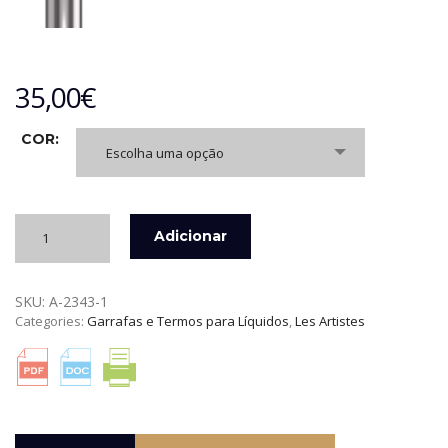
35,00
€
COR:
Escolha uma opção
Quantidade
Adicionar
de
GARRAFA
TÉRMICA
SKU:
A-2343-1
XL
Categories:
Garrafas e Termos para Líquidos
,
Les Artistes
2
LITROS
LES
ARTISTES