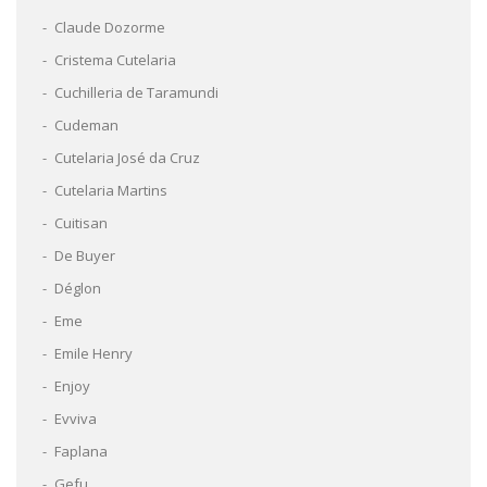
Claude Dozorme
Cristema Cutelaria
Cuchilleria de Taramundi
Cudeman
Cutelaria José da Cruz
Cutelaria Martins
Cuitisan
De Buyer
Déglon
Eme
Emile Henry
Enjoy
Evviva
Faplana
Gefu