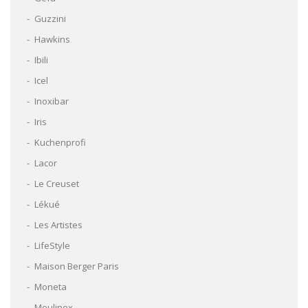
Guzzini
Hawkins
Ibili
Icel
Inoxibar
Iris
Kuchenprofi
Lacor
Le Creuset
Lékué
Les Artistes
LifeStyle
Maison Berger Paris
Moneta
Moulinex