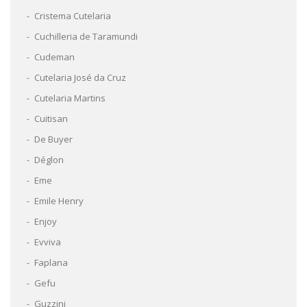
Cristema Cutelaria
Cuchilleria de Taramundi
Cudeman
Cutelaria José da Cruz
Cutelaria Martins
Cuitisan
De Buyer
Déglon
Eme
Emile Henry
Enjoy
Evviva
Faplana
Gefu
Guzzini