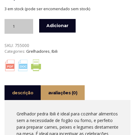
3 em stock (pode ser encomendado sem stock)
Quantidade
Adicionar
de
GRELHADOR
PEDRA
SKU:
755000
37
Categories:
Grelhadores
,
Ibili
x
18
CM
IBILI
descrição
avaliações (0)
Grelhador pedra Ibili é ideal para cozinhar alimentos
sem a necessidade de fogão ou forno, e perfeito
para preparar carnes, peixes e legumes diretamente
na mesa. É ideal para incentivar as celebrações