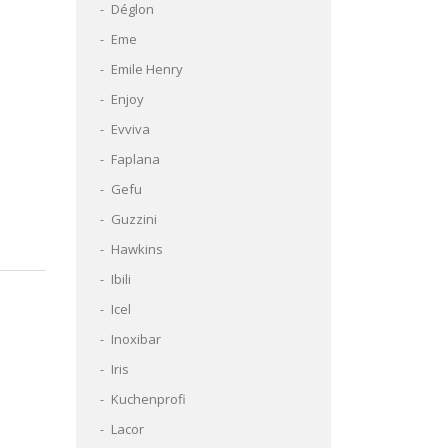
Déglon
Eme
Emile Henry
Enjoy
Evviva
Faplana
Gefu
Guzzini
Hawkins
Ibili
Icel
Inoxibar
Iris
Kuchenprofi
Lacor