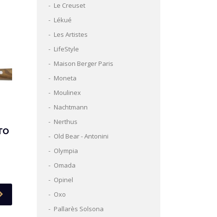
Le Creuset
Lékué
Les Artistes
LifeStyle
Maison Berger Paris
Moneta
Moulinex
Nachtmann
Nerthus
TO
Old Bear - Antonini
Olympia
Omada
Opinel
Oxo
Pallarès Solsona