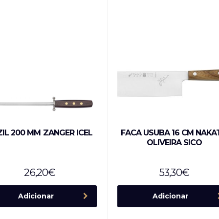
ZIL 200 MM ZANGER ICEL
FACA USUBA 16 CM NAKA
OLIVEIRA SICO
26,20
€
53,30
€
Adicionar
Adicionar