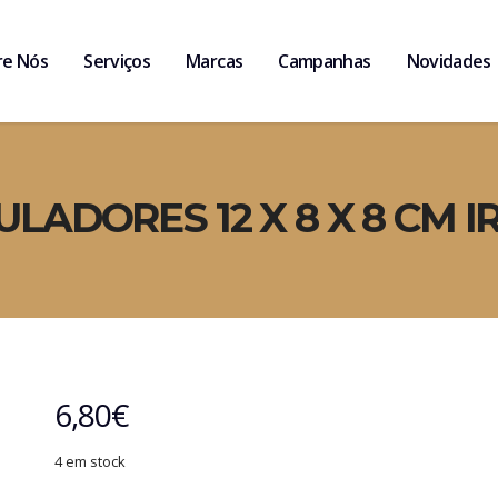
re Nós
Serviços
Marcas
Campanhas
Novidades
ULADORES 12 X 8 X 8 CM IR
6,80
€
4 em stock