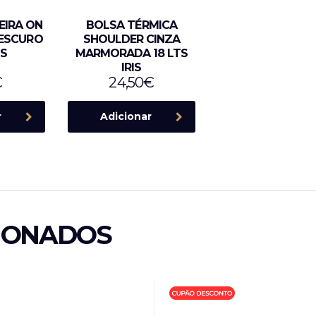
EIRA ON
BOLSA TÉRMICA
 ESCURO
SHOULDER CINZA
IS
MARMORADA 18 LTS
IRIS
€
24,50
€
r
Adicionar
IONADOS