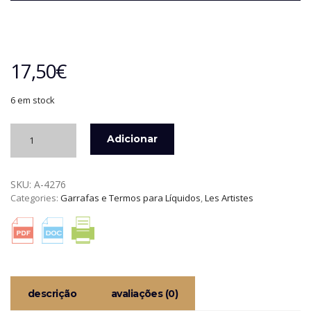
17,50
€
6 em stock
Quantidade
Adicionar
de
LATA
ISOTÉRMICA
SKU:
A-4276
INOX
Categories:
Garrafas e Termos para Líquidos
,
Les Artistes
280
ML
WAVE
LES
ARTISTES
descrição
avaliações (0)