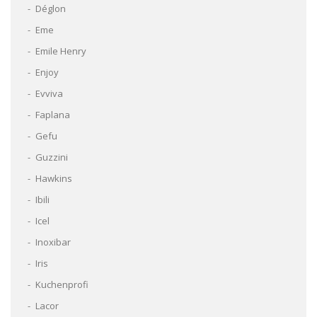
Déglon
Eme
Emile Henry
Enjoy
Evviva
Faplana
Gefu
Guzzini
Hawkins
Ibili
Icel
Inoxibar
Iris
Kuchenprofi
Lacor