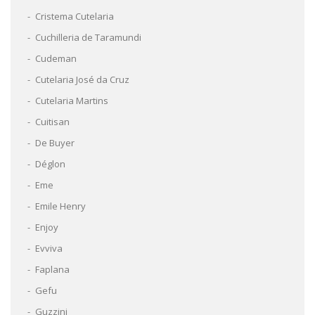
Cristema Cutelaria
Cuchilleria de Taramundi
Cudeman
Cutelaria José da Cruz
Cutelaria Martins
Cuitisan
De Buyer
Déglon
Eme
Emile Henry
Enjoy
Evviva
Faplana
Gefu
Guzzini