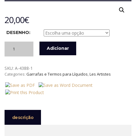
20,00
€
DESENHO:
Quantidade
Adicionar
de
LATA
ISOTÉRMICA
SKU:
A-4388-1
INOX
Categories:
Garrafas e Termos para Líquidos
,
Les Artistes
DE
500
ML
SNOOPY
LES
ARTISTES
descrição