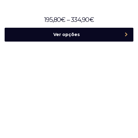
195,80
€
–
334,90
€
Ver opções