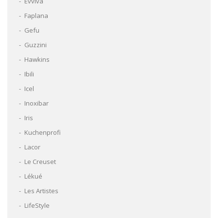
Evviva
Faplana
Gefu
Guzzini
Hawkins
Ibili
Icel
Inoxibar
Iris
Kuchenprofi
Lacor
Le Creuset
Lékué
Les Artistes
LifeStyle