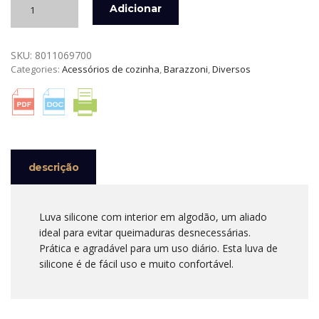
Adicionar
de
LUVA
SILICONE
SKU:
8011069700
COM
Categories:
Acessórios de cozinha
,
Barazzoni
,
Diversos
INTERIOR
EM
ALGODÃO
BARAZZONI
descrição
Luva silicone com interior em algodão, um aliado
ideal para evitar queimaduras desnecessárias.
Prática e agradável para um uso diário. Esta luva de
silicone é de fácil uso e muito confortável.