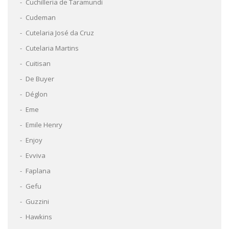
Cuchilleria de Taramundi
Cudeman
Cutelaria José da Cruz
Cutelaria Martins
Cuitisan
De Buyer
Déglon
Eme
Emile Henry
Enjoy
Evviva
Faplana
Gefu
Guzzini
Hawkins