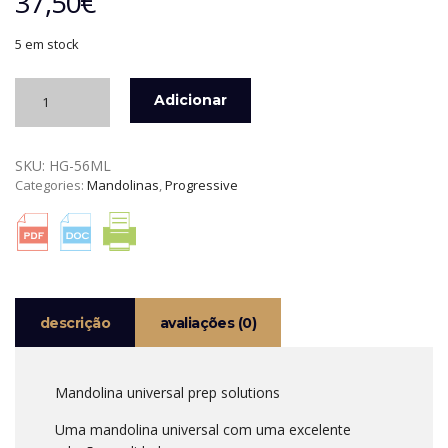
37,50
€
5 em stock
Quantidade
Adicionar
de
MANDOLINA
UNIVERSAL
SKU:
HG-56ML
PREP
Categories:
Mandolinas
,
Progressive
SOLUTIONS
descrição
avaliações (0)
Mandolina universal prep solutions
Uma mandolina universal com uma excelente