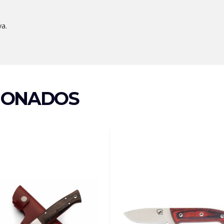
va.
IONADOS