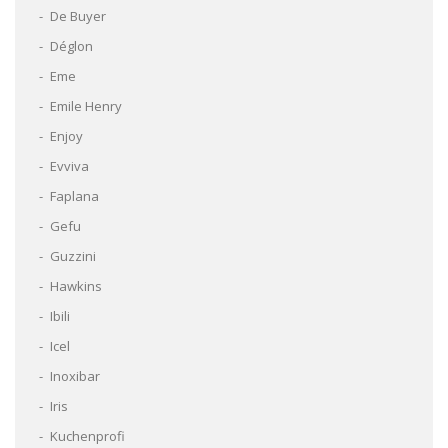
De Buyer
Déglon
Eme
Emile Henry
Enjoy
Evviva
Faplana
Gefu
Guzzini
Hawkins
Ibili
Icel
Inoxibar
Iris
Kuchenprofi