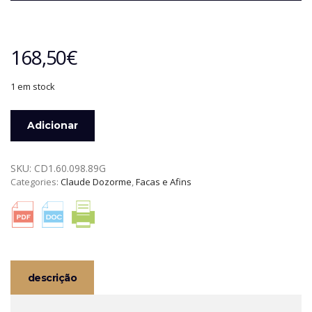
168,50
€
1 em stock
Quantidade
Adicionar
de
NAVALHA
LAGUIOLE
SKU:
CD1.60.098.89G
SECRET
Categories:
Claude Dozorme
,
Facas e Afins
OLIVEIRA
CLAUDE
DOZORME
descrição