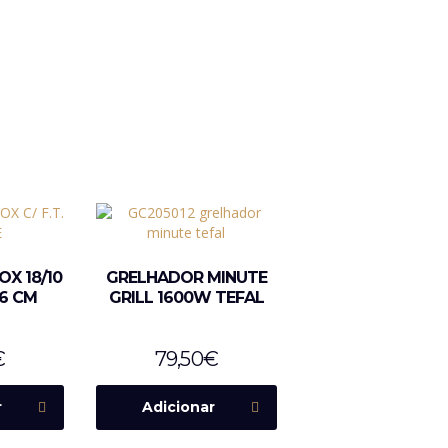
X 18/10
GRELHADOR MINUTE
36 CM
GRILL 1600W TEFAL
€
79,50
€
r
Adicionar