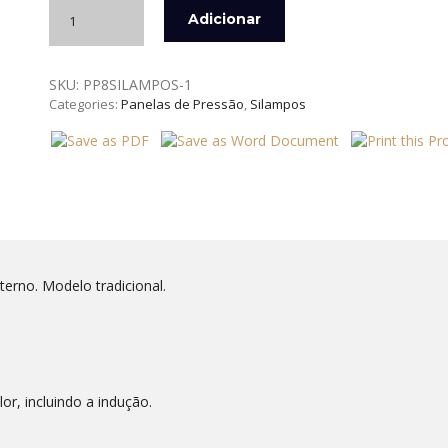
Quantidade
Adicionar
de
PANELA
DE
SKU:
PP8SILAMPOS-1
PRESSÃO
Categories:
Panelas de Pressão
,
Silampos
AÇO
INOX
DIÂMETRO
24,5
CM
SILAMPOS
erno. Modelo tradicional.
or, incluindo a indução.