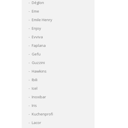
Déglon
Eme
Emile Henry
Enjoy
Evviva
Faplana
Gefu
Guzzini
Hawkins
Ibili
Icel
Inoxibar
Iris
Kuchenprofi
Lacor