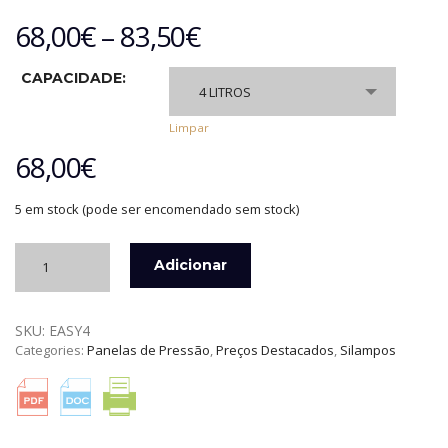
68,00
€
–
83,50
€
CAPACIDADE:
4 LITROS
Limpar
68,00
€
5 em stock (pode ser encomendado sem stock)
Quantidade
Adicionar
de
PANELA
DE
SKU:
EASY4
PRESSÃO
Categories:
Panelas de Pressão
,
Preços Destacados
,
Silampos
SEM
CESTO
EASY
SILAMPOS