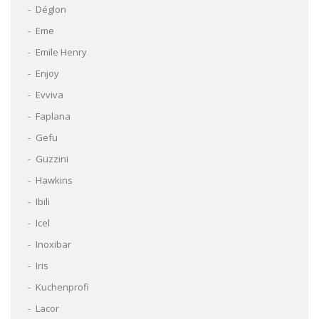
Déglon
Eme
Emile Henry
Enjoy
Evviva
Faplana
Gefu
Guzzini
Hawkins
Ibili
Icel
Inoxibar
Iris
Kuchenprofi
Lacor