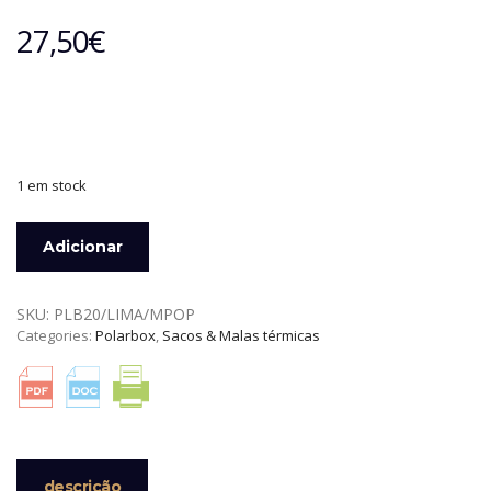
27,50
€
1 em stock
Quantidade
Adicionar
de
POLARBOX
MALA
SKU:
PLB20/LIMA/MPOP
TÉRMICA
Categories:
Polarbox
,
Sacos & Malas térmicas
20
LTS
LIMA
POP
EDITION
descrição