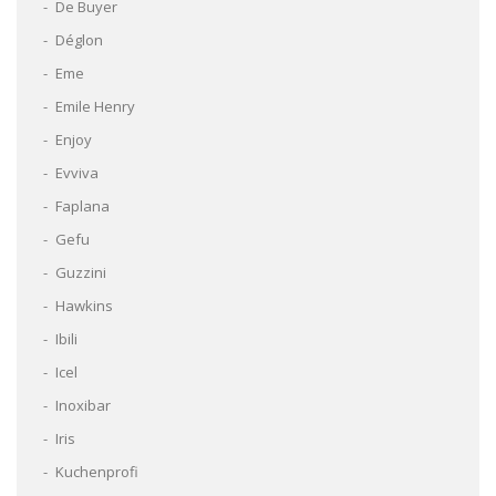
De Buyer
Déglon
Eme
Emile Henry
Enjoy
Evviva
Faplana
Gefu
Guzzini
Hawkins
Ibili
Icel
Inoxibar
Iris
Kuchenprofi