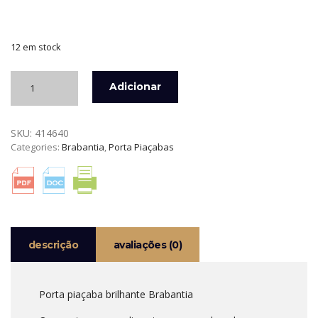
12 em stock
Quantidade
Adicionar
de
PORTA
PIAÇABA
SKU:
414640
BRILHANTE
Categories:
Brabantia
,
Porta Piaçabas
BRABANTIA
descrição
avaliações (0)
Porta piaçaba brilhante Brabantia